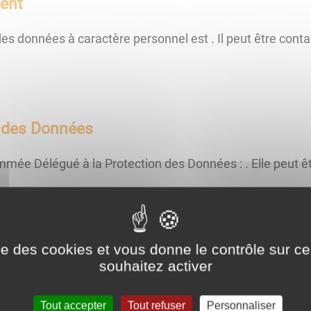
ent
des données à caractère personnel est
. Il peut être cont
n des Données
mmée Délégué à la Protection des Données :
. Elle peut 
ise des cookies et vous donne le contrôle sur 
souhaitez activer
données à caractère personnel:
Tout accepter
Tout refuser
Personnaliser
ions
sur les données que nous détenons sur vous et les tr