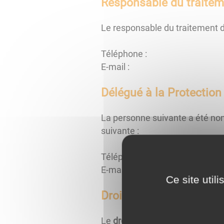
Responsable du traitem
Le responsable du traitement 
Téléphone :
E-mail :
Délégué à la Protectio
La personne suivante a été no
suivante :
Téléphone :
E-mail :
Ce site util
Droits concernant vos 
Le
droit d'obtenir des informat