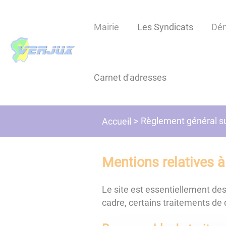
Lien
Lien
Lien
Lien
Panneau de gestion des cookies
d'accès
d'accès
d'accès
d'accès
Mairie
Les Syndicats
Dé
rapide
rapide
rapide
rapide
au
au
à
au
menu
contenu
la
pied
principal
recherche
de
Carnet d'adresses
page
Règlement général su
Accueil
Mentions relatives à
Le site est essentiellement dest
cadre, certains traitements de