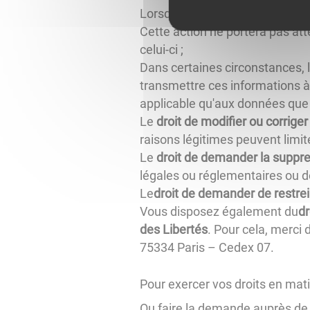
Lorsque le traitement est fond
Cette action ne portera pas atte
celui-ci ;
Dans certaines circonstances, 
transmettre ces informations à 
applicable qu'aux données que 
Le
droit de modifier ou corrige
raisons légitimes peuvent limiter
Le
droit de demander la suppr
légales ou réglementaires ou d
Le
droit de demander de restre
Vous disposez également du
dr
des Libertés
. Pour cela, merci
75334 Paris – Cedex 07.
Pour exercer vos droits en mat
Ou faire la demande auprès de no