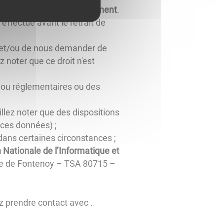
ce consentement à tout moment
.
effectué avant le retrait de
et/ou de nous demander de
 noter que ce droit n'est
s ou réglementaires ou des
llez noter que des dispositions
 ces données) ;
 dans certaines circonstances ;
Nationale de l’Informatique et
lace de Fontenoy – TSA 80715 –
z prendre contact avec
.