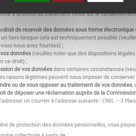
é sur votre consentement, vous avez le
droit de retirer 
inte à la licéité du traitement fondé sur le consentement 
le
droit de recevoir des données sous forme électronique
un tiers lorsque cela est techniquement possible (veuillez
vous nous avez fournies) ;
r vos données
(veuillez noter que des dispositions légale
 ce droit) ;
ession de vos données
dans certaines circonstances (veui
es raisons légitimes peuvent nous imposer de conserver
indre ou de vous opposer au traitement de vos données
,
oit de déposer une réclamation auprès de la Commission 
 d'adresser un courrier à l'adresse suivante : CNIL – 3 P
ière de protection des données personnelles, vous pouve
tre collectivité à partir de :