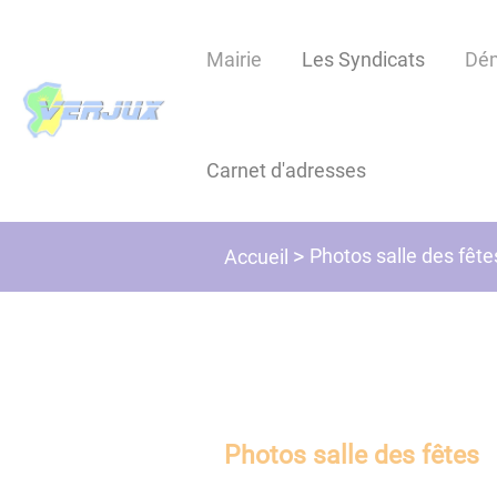
Lien
Lien
Lien
Lien
Panneau de gestion des cookies
d'accès
d'accès
d'accès
d'accès
Mairie
Les Syndicats
Dé
rapide
rapide
rapide
rapide
au
au
à
au
menu
contenu
la
pied
principal
recherche
de
Carnet d'adresses
page
Photos salle des fête
Accueil
Photos salle des fêtes