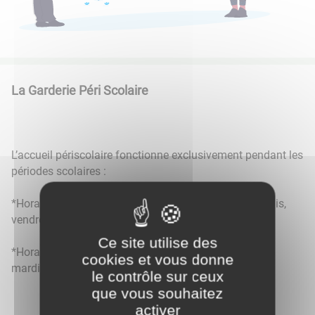
La Garderie Péri Scolaire
L’accueil périscolaire fonctionne exclusivement pendant les
périodes scolaires :
*Horaires matin : 7h00 à 9h00 les lundis, mardis, jeudis,
vendredis
Ce site utilise des
*Horaires après-midis :- de 16h15 à 19h00 les lundis,
cookies et vous donne
mardis, jeudis, vendredis
le contrôle sur ceux
que vous souhaitez
activer