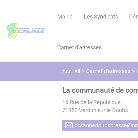
Lien
Lien
Lien
Lien
Panneau de gestion des cookies
d'accès
d'accès
d'accès
d'accès
Mairie
Les Syndicats
Dé
rapide
rapide
rapide
rapide
au
au
à
au
menu
contenu
la
pied
principal
recherche
de
Carnet d'adresses
page
Carnet d'adresses
Accueil
La communauté de com
16 Rue de la République
71350
Verdun sur le Doubs
rf.egnaro@esserbsbuode