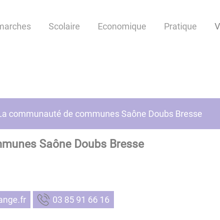
marches
Scolaire
Economique
Pratique
V
La communauté de communes Saône Doubs Bresse
munes Saône Doubs Bresse
noascc
61 66 19 58 30